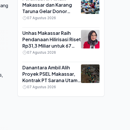
Makassar dan Karang
yang
Taruna Gelar Donor
Darah, 37 Kantong Darah
07 Agustus 2026
Terkumpul untuk Stok
Rumah Sakit
Unhas Makassar Raih
Pendanaan Hilirisasi Riset
Rp31,3 Miliar untuk 67
Inovasi dari 12 Fakultas
07 Agustus 2026
Danantara Ambil Alih
Proyek PSEL Makassar,
s,
Kontrak PT Sarana Utama
Synergi Bakal Dihentikan
07 Agustus 2026