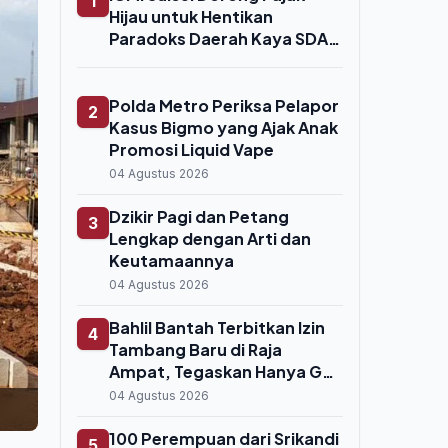
1
Hijau untuk Hentikan
Paradoks Daerah Kaya SDA,
Miskin Anggaran
Polda Metro Periksa Pelapor
2
Kasus Bigmo yang Ajak Anak
Promosi Liquid Vape
04 Agustus 2026
Dzikir Pagi dan Petang
3
Lengkap dengan Arti dan
Keutamaannya
04 Agustus 2026
Bahlil Bantah Terbitkan Izin
4
Tambang Baru di Raja
Ampat, Tegaskan Hanya Gag
Nickel yang Beroperasi
04 Agustus 2026
100 Perempuan dari Srikandi
5