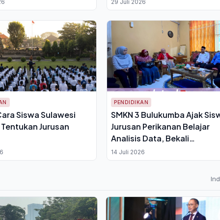
26
29 Juli 2026
AN
PENDIDIKAN
Cara Siswa Sulawesi
SMKN 3 Bulukumba Ajak Sis
 Tentukan Jurusan
Jurusan Perikanan Belajar
Analisis Data, Bekali
Kemampuan Baca Angka Has
26
14 Juli 2026
Laut
In