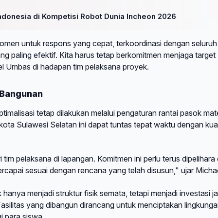
ndonesia di Kompetisi Robot Dunia Incheon 2026
momen untuk respons yang cepat, terkoordinasi dengan seluruh
 paling efektif. Kita harus tetap berkomitmen menjaga target
el Umbas di hadapan tim pelaksana proyek.
s Bangunan
ptimalisasi tetap dilakukan melalui pengaturan rantai pasok mate
u kota Sulawesi Selatan ini dapat tuntas tepat waktu dengan kual
im pelaksana di lapangan. Komitmen ini perlu terus dipelihara
ercapai sesuai dengan rencana yang telah disusun," ujar Michae
anya menjadi struktur fisik semata, tetapi menjadi investasi j
Fasilitas yang dibangun dirancang untuk menciptakan lingkung
i para siswa.