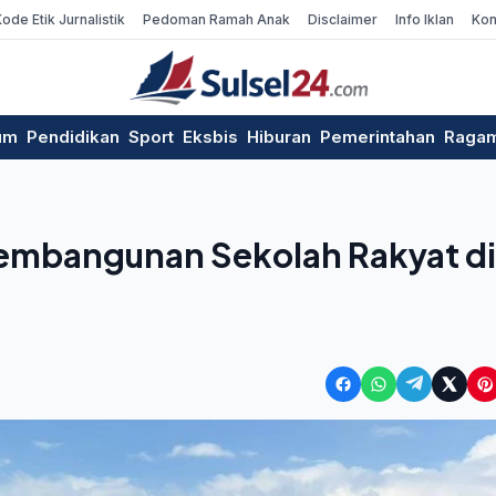
Kode Etik Jurnalistik
Pedoman Ramah Anak
Disclaimer
Info Iklan
Kon
um
Pendidikan
Sport
Eksbis
Hiburan
Pemerintahan
Raga
Pembangunan Sekolah Rakyat di