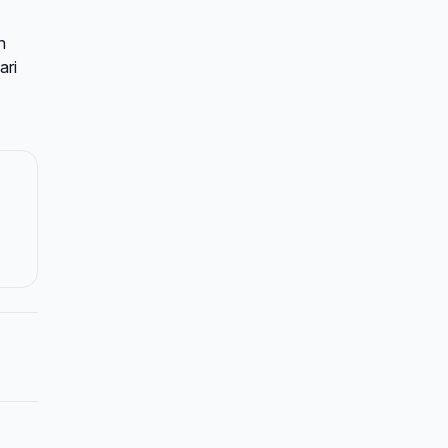
n
ari