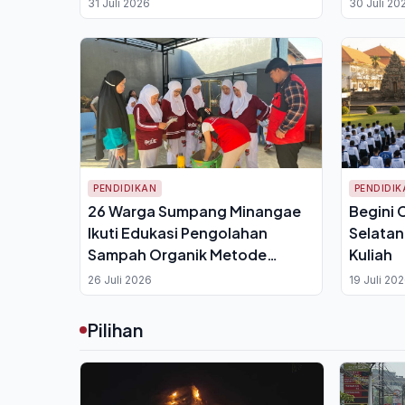
31 Juli 2026
30 Juli 20
PENDIDIKAN
PENDIDIK
26 Warga Sumpang Minangae
Begini 
Ikuti Edukasi Pengolahan
Selatan
Sampah Organik Metode
Kuliah
Takakura dari Mahasiswa KKN
26 Juli 2026
19 Juli 20
UNHAS
Pilihan