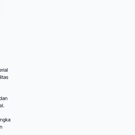
rial
itas
 dan
l.
angka
an