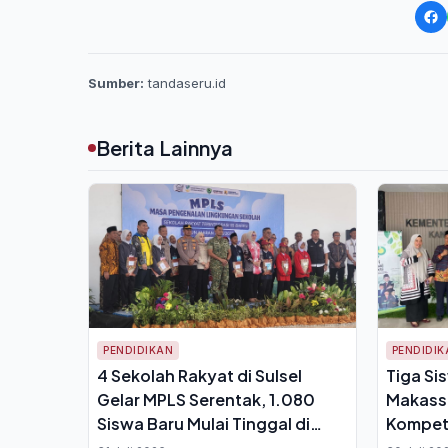
Sumber:
tandaseru.id
Berita Lainnya
PENDIDIKAN
PENDIDIK
4 Sekolah Rakyat di Sulsel
Tiga Si
Gelar MPLS Serentak, 1.080
Makassa
Siswa Baru Mulai Tinggal di
Kompeti
Asrama
2026