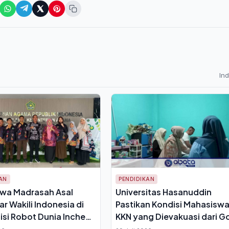
In
AN
PENDIDIKAN
swa Madrasah Asal
Universitas Hasanuddin
r Wakili Indonesia di
Pastikan Kondisi Mahasisw
si Robot Dunia Incheon
KKN yang Dievakuasi dari G
Kalibbong Pangkep Membai