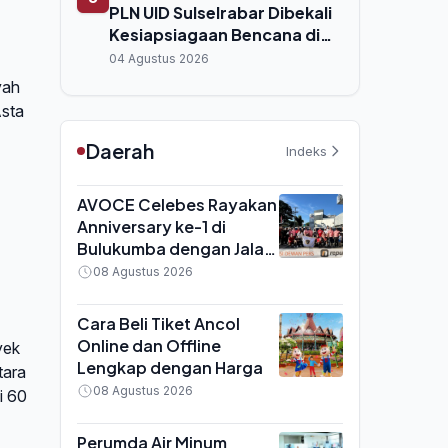
PLN UID Sulselrabar Dibekali
Kesiapsiagaan Bencana di
Makassar
04 Agustus 2026
yah
Asta
Daerah
Indeks
AVOCE Celebes Rayakan
Anniversary ke-1 di
Bulukumba dengan Jalan
Santai dan Bakti Sosial,
08 Agustus 2026
Hadirkan DJ Grande
hingga Joo Wang
Cara Beli Tiket Ancol
Online dan Offline
yek
Lengkap dengan Harga
tara
08 Agustus 2026
i 60
Perumda Air Minum