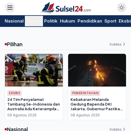
Nasional
Daerah
Politik
Hukum
Pendidikan
Sport
Eksbi
Pilihan
Indeks
EKSBIS
PEMERINTAHAN
24 Tim Penyelamat
Kebakaran Melanda
Tambang Se-Indonesia dan
Gedung Bapenda DKI
Australia Adu Keterampilan
Jakarta, Gubernur Pastikan
di IMERC 2026, MSA
Data Pajak Aman Berkat
09 Agustus 2026
08 Agustus 2026
Indonesia Siap Perkuat
Cadangan Digital
Standar Keselamatan
Nasional
Indeks