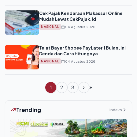
Cek Pajak Kendaraan Makassar Online
Mudah Lewat CekPajak.id
04 Agustus 2026
NASIONAL
Telat Bayar Shopee PayLater 1 Bulan, Ini
Denda dan Cara Hitungnya
04 Agustus 2026
NASIONAL
1
2
3
›
»
Trending
Indeks