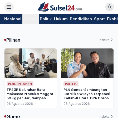
Nasional
Daerah
Politik
Hukum
Pendidikan
Sport
Eksbi
Pilihan
Indeks
PEMERINTAHAN
POLITIK
TPS 3R Kelurahan Baru
PLN Gencar Sambungkan
Makassar Produksi Maggot
Listrik ke Wilayah Terpencil
50 Kg per Hari, Sampah
Kaltim-Kaltara, DPR Dorong
Organik Jadi Punya Nilai Jual
Percepatan Elektrifikasi
06 Agustus 2026
06 Agustus 2026
Game
Indeks