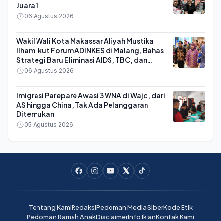
Juara 1
06 Agustus 2026
Wakil Wali Kota Makassar Aliyah Mustika
Ilham Ikut Forum ADINKES di Malang, Bahas
Strategi Baru Eliminasi AIDS, TBC, dan
Malaria
06 Agustus 2026
Imigrasi Parepare Awasi 3 WNA di Wajo, dari
AS hingga China, Tak Ada Pelanggaran
Ditemukan
05 Agustus 2026
Tentang Kami
Redaksi
Pedoman Media Siber
Kode Etik
Pedoman Ramah Anak
Disclaimer
Info Iklan
Kontak Kami