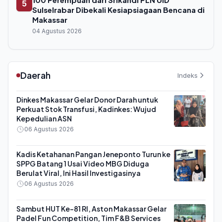
5
Sulselrabar Dibekali Kesiapsiagaan Bencana di
Makassar
04 Agustus 2026
Daerah
Indeks
Dinkes Makassar Gelar Donor Darah untuk
Perkuat Stok Transfusi, Kadinkes: Wujud
Kepedulian ASN
06 Agustus 2026
Kadis Ketahanan Pangan Jeneponto Turun ke
SPPG Batang 1 Usai Video MBG Diduga
Berulat Viral, Ini Hasil Investigasinya
06 Agustus 2026
Sambut HUT Ke-81 RI, Aston Makassar Gelar
Padel Fun Competition, Tim F&B Services