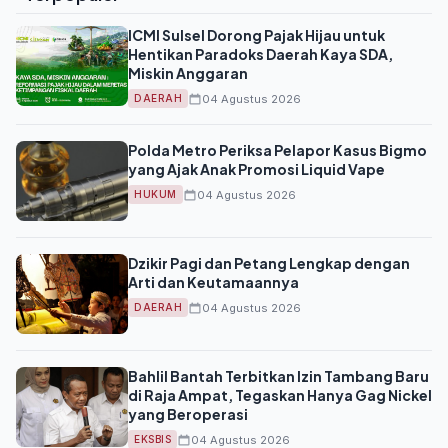
ICMI Sulsel Dorong Pajak Hijau untuk
Hentikan Paradoks Daerah Kaya SDA,
Miskin Anggaran
04 Agustus 2026
DAERAH
Polda Metro Periksa Pelapor Kasus Bigmo
yang Ajak Anak Promosi Liquid Vape
04 Agustus 2026
HUKUM
Dzikir Pagi dan Petang Lengkap dengan
Arti dan Keutamaannya
04 Agustus 2026
DAERAH
Bahlil Bantah Terbitkan Izin Tambang Baru
di Raja Ampat, Tegaskan Hanya Gag Nickel
yang Beroperasi
04 Agustus 2026
EKSBIS