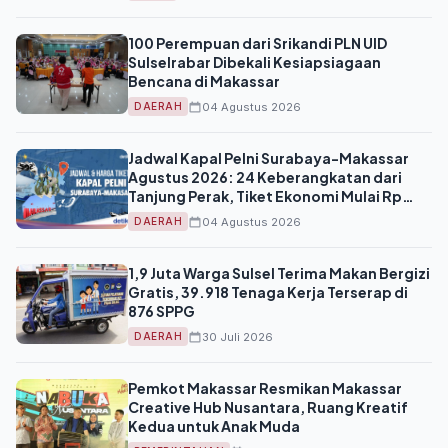
100 Perempuan dari Srikandi PLN UID
Sulselrabar Dibekali Kesiapsiagaan
Bencana di Makassar
04 Agustus 2026
DAERAH
Jadwal Kapal Pelni Surabaya-Makassar
Agustus 2026: 24 Keberangkatan dari
Tanjung Perak, Tiket Ekonomi Mulai Rp
357.500
04 Agustus 2026
DAERAH
1,9 Juta Warga Sulsel Terima Makan Bergizi
Gratis, 39.918 Tenaga Kerja Terserap di
876 SPPG
30 Juli 2026
DAERAH
Pemkot Makassar Resmikan Makassar
Creative Hub Nusantara, Ruang Kreatif
Kedua untuk Anak Muda