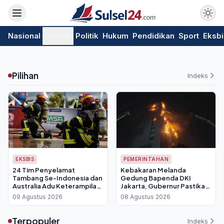
Nasional
Daerah
Politik
Hukum
Pendidikan
Sport
Eksbi
Pilihan
Indeks
EKSBIS
PEMERINTAHAN
24 Tim Penyelamat
Kebakaran Melanda
Tambang Se-Indonesia dan
Gedung Bapenda DKI
Australia Adu Keterampilan
Jakarta, Gubernur Pastikan
di IMERC 2026, MSA
Data Pajak Aman Berkat
09 Agustus 2026
08 Agustus 2026
Indonesia Siap Perkuat
Cadangan Digital
Standar Keselamatan
Terpopuler
Indeks