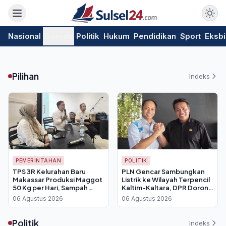
Nasional
Daerah
Politik
Hukum
Pendidikan
Sport
Eksbi
Pilihan
Indeks
PEMERINTAHAN
POLITIK
TPS 3R Kelurahan Baru
PLN Gencar Sambungkan
Makassar Produksi Maggot
Listrik ke Wilayah Terpencil
50 Kg per Hari, Sampah
Kaltim-Kaltara, DPR Dorong
Organik Jadi Punya Nilai Jual
Percepatan Elektrifikasi
06 Agustus 2026
06 Agustus 2026
Politik
Indeks