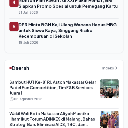
Nonton Film Favorit di XXI Makin Hemat, BRI
4
Siapkan Promo Spesial untuk Pemegang Kartu
21 Juli 2026
DPR Minta BGN Kaji Ulang Wacana Hapus MBG
5
untuk Siswa Kaya, Singgung Risiko
Kecemburuan di Sekolah
18 Juli 2026
Daerah
Indeks
Sambut HUT Ke-81 RI, Aston Makassar Gelar
Padel Fun Competition, Tim F&B Services
Juara 1
06 Agustus 2026
Wakil Wali Kota Makassar Aliyah Mustika
Ilham Ikut Forum ADINKES di Malang, Bahas
Strategi Baru Eliminasi AIDS, TBC, dan