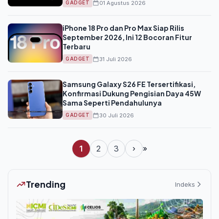
01 Agustus 2026
GADGET
iPhone 18 Pro dan Pro Max Siap Rilis
September 2026, Ini 12 Bocoran Fitur
Terbaru
31 Juli 2026
GADGET
Samsung Galaxy S26 FE Tersertifikasi,
Konfirmasi Dukung Pengisian Daya 45W
Sama Seperti Pendahulunya
30 Juli 2026
GADGET
1
2
3
›
»
Trending
Indeks