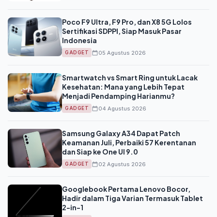
Poco F9 Ultra, F9 Pro, dan X8 5G Lolos
Sertifikasi SDPPI, Siap Masuk Pasar
Indonesia
05 Agustus 2026
GADGET
Smartwatch vs Smart Ring untuk Lacak
Kesehatan: Mana yang Lebih Tepat
Menjadi Pendamping Harianmu?
04 Agustus 2026
GADGET
Samsung Galaxy A34 Dapat Patch
Keamanan Juli, Perbaiki 57 Kerentanan
dan Siap ke One UI 9.0
02 Agustus 2026
GADGET
Googlebook Pertama Lenovo Bocor,
Hadir dalam Tiga Varian Termasuk Tablet
2-in-1