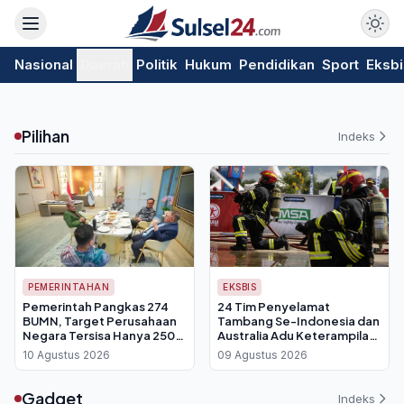
Nasional
Daerah
Politik
Hukum
Pendidikan
Sport
Eksbi
Pilihan
Indeks
PEMERINTAHAN
EKSBIS
Pemerintah Pangkas 274
24 Tim Penyelamat
BUMN, Target Perusahaan
Tambang Se-Indonesia dan
Negara Tersisa Hanya 250
Australia Adu Keterampilan
Entitas
di IMERC 2026, MSA
10 Agustus 2026
09 Agustus 2026
Indonesia Siap Perkuat
Standar Keselamatan
Gadget
Indeks