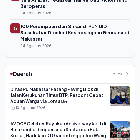
Beroperasi
04 Agustus 2026
100 Perempuan dari Srikandi PLN UID
5
Sulselrabar Dibekali Kesiapsiagaan Bencana di
Makassar
04 Agustus 2026
Daerah
Indeks
Dinas PU Makassar Pasang Paving Blok di
Jalan Kerukunan Timur BTP, Respons Cepat
Aduan Warga via Lontara+
10 Agustus 2026
AVOCE Celebes Rayakan Anniversary ke-1 di
Bulukumba dengan Jalan Santai dan Bakti
Sosial, Hadirkan DJ Grande hingga Joo Wang