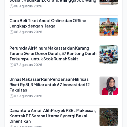
Sosial, Hadirkan DJ Grande hingga Joo Wang
08 Agustus 2026
Cara Beli Tiket Ancol Online dan Offline
Lengkap dengan Harga
08 Agustus 2026
Perumda Air Minum Makassar dan Karang
Taruna Gelar Donor Darah, 37 Kantong Darah
Terkumpul untuk Stok Rumah Sakit
07 Agustus 2026
Unhas Makassar Raih Pendanaan Hilirisasi
Riset Rp31,3 Miliar untuk 67 Inovasi dari 12
Fakultas
07 Agustus 2026
Danantara Ambil Alih Proyek PSEL Makassar,
Kontrak PT Sarana Utama Synergi Bakal
Dihentikan