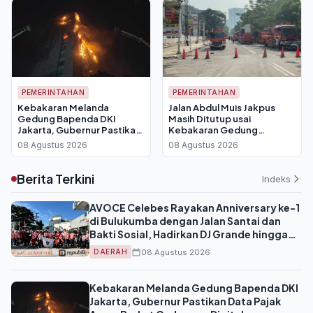
PEMERINTAHAN
PEMERINTAHAN
Kebakaran Melanda
Jalan Abdul Muis Jakpus
Gedung Bapenda DKI
Masih Ditutup usai
Jakarta, Gubernur Pastikan
Kebakaran Gedung
Data Pajak Aman Berkat
Bapenda DKI, SPBU Ikut
08 Agustus 2026
08 Agustus 2026
Cadangan Digital
Nonaktif
Berita Terkini
Indeks
AVOCE Celebes Rayakan Anniversary ke-1
di Bulukumba dengan Jalan Santai dan
Bakti Sosial, Hadirkan DJ Grande hingga
Joo Wang
08 Agustus 2026
DAERAH
Kebakaran Melanda Gedung Bapenda DKI
Jakarta, Gubernur Pastikan Data Pajak