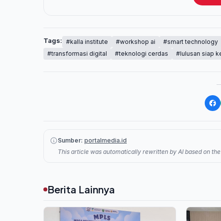
Tags:
#kalla institute
#workshop ai
#smart technology
#transformasi digital
#teknologi cerdas
#lulusan siap k
Sumber:
portalmedia.id
This article was automatically rewritten by AI based on the 
Berita Lainnya