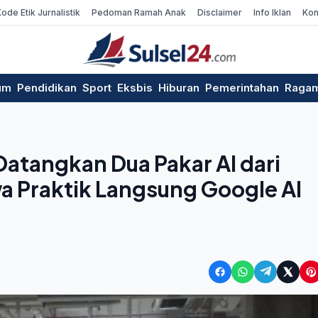
Kode Etik Jurnalistik
Pedoman Ramah Anak
Disclaimer
Info Iklan
Kon
um
Pendidikan
Sport
Eksbis
Hiburan
Pemerintahan
Raga
 Datangkan Dua Pakar AI dari
a Praktik Langsung Google AI