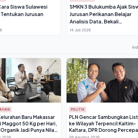
Cara Siswa Sulawesi
SMKN 3 Bulukumba Ajak Sis
 Tentukan Jurusan
Jurusan Perikanan Belajar
Analisis Data, Bekali
Kemampuan Baca Angka Has
26
14 Juli 2026
Laut
In
TAHAN
POLITIK
Kelurahan Baru Makassar
PLN Gencar Sambungkan List
i Maggot 50 Kg per Hari,
ke Wilayah Terpencil Kaltim-
rganik Jadi Punya Nilai
Kaltara, DPR Dorong Percepa
Elektrifikasi
s 2026
06 Agustus 2026