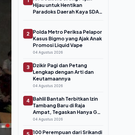
1
Hijau untuk Hentikan
Paradoks Daerah Kaya SDA,
Miskin Anggaran
Polda Metro Periksa Pelapor
2
Kasus Bigmo yang Ajak Anak
Promosi Liquid Vape
04 Agustus 2026
Dzikir Pagi dan Petang
3
Lengkap dengan Arti dan
Keutamaannya
04 Agustus 2026
Bahlil Bantah Terbitkan Izin
4
Tambang Baru di Raja
Ampat, Tegaskan Hanya Gag
Nickel yang Beroperasi
04 Agustus 2026
100 Perempuan dari Srikandi
5