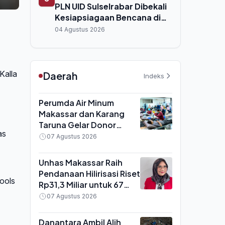
PLN UID Sulselrabar Dibekali
Kesiapsiagaan Bencana di
Makassar
04 Agustus 2026
Kalla
Daerah
Indeks
Perumda Air Minum
Makassar dan Karang
Taruna Gelar Donor
as
Darah, 37 Kantong Darah
07 Agustus 2026
Terkumpul untuk Stok
Rumah Sakit
Unhas Makassar Raih
Pendanaan Hilirisasi Riset
ools
Rp31,3 Miliar untuk 67
Inovasi dari 12 Fakultas
07 Agustus 2026
Danantara Ambil Alih