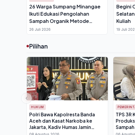
26 Warga Sumpang Minangae
Begini 
Ikuti Edukasi Pengolahan
Selatan
Sampah Organik Metode
Kuliah
Takakura dari Mahasiswa KKN
26 Juli 2026
19 Juli 20
UNHAS
Pilihan
HUKUM
PEMERIN
Polri Bawa Kapolresta Banda
TPS 3R 
Aceh dan Kasat Narkoba ke
Produks
Jakarta, Kadiv Humas Jamin
Sampah O
Pemeriksaan Transparan
Jual
08 Agustus 2026
06 Agustu