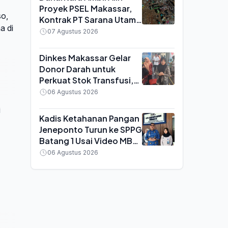
Proyek PSEL Makassar,
so,
Kontrak PT Sarana Utama
a di
Synergi Bakal Dihentikan
07 Agustus 2026
Dinkes Makassar Gelar
Donor Darah untuk
Perkuat Stok Transfusi,
Kadinkes: Wujud
06 Agustus 2026
Kepedulian ASN
i
Kadis Ketahanan Pangan
Jeneponto Turun ke SPPG
Batang 1 Usai Video MBG
Diduga Berulat Viral, Ini
06 Agustus 2026
Hasil Investigasinya