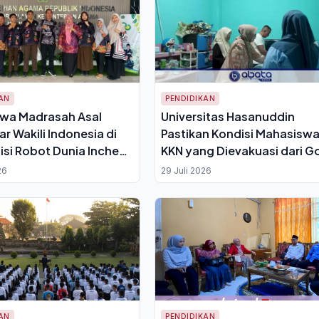
AN
PENDIDIKAN
swa Madrasah Asal
Universitas Hasanuddin
r Wakili Indonesia di
Pastikan Kondisi Mahasisw
si Robot Dunia Incheon
KKN yang Dievakuasi dari G
Kalibbong Pangkep Membai
26
29 Juli 2026
AN
PENDIDIKAN