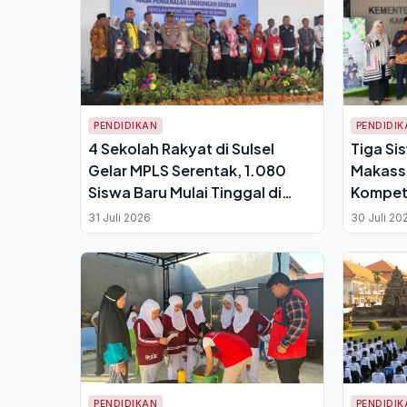
PENDIDIKAN
PENDIDIK
4 Sekolah Rakyat di Sulsel
Tiga Si
Gelar MPLS Serentak, 1.080
Makassa
Siswa Baru Mulai Tinggal di
Kompeti
Asrama
2026
31 Juli 2026
30 Juli 20
PENDIDIKAN
PENDIDIK