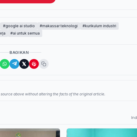
#google ai studio
#makassar teknologi
#kurikulum industri
erja
#ai untuk semua
BAGIKAN
source above without altering the facts of the original article.
In