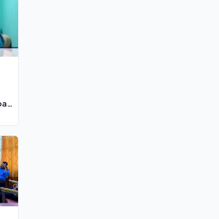
a
oa
k